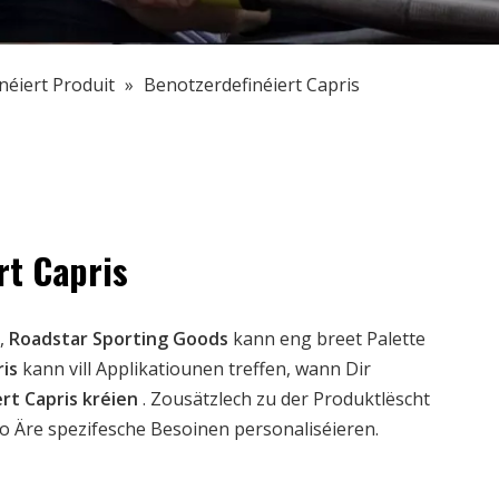
néiert Produit
»
Benotzerdefinéiert Capris
rt Capris
,
Roadstar Sporting Goods
kann eng breet Palette
ris
kann vill Applikatiounen treffen, wann Dir
rt Capris kréien
. Zousätzlech zu der Produktlëscht
o Äre spezifesche Besoinen personaliséieren.