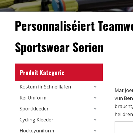
Personnaliséiert Teamw
Sportswear Serien
Produit Kategorie
Kostüm fir Schnelllafen
Mat Joe
Rei Uniform
vun
Ben
braucht,
Sportkleeder
hei drë
Cycling Kleeder
Hockeyuniform