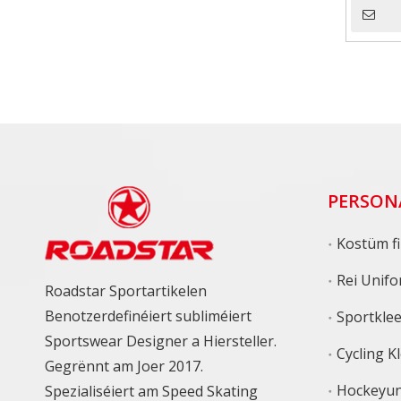
PERSON
Kostüm fir S
Rei Unif
Roadstar Sportartikelen
Benotzerdefinéiert subliméiert
Sportkle
Sportswear Designer a Hiersteller.
Cycling K
Gegrënnt am Joer 2017.
Hockeyun
Spezialiséiert am Speed ​​Skating