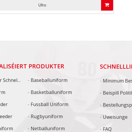
Ufro
ALISÉIERT PRODUKTER
SCHNELLL
chnelllafen
Baseballuniform
orm
Basketballuniform
Beispill Politi
eder
Fussball Uniform
Bestellungs
leeder
Rugbyuniform
Uweisunge
iform
Netballuniform
FAQ