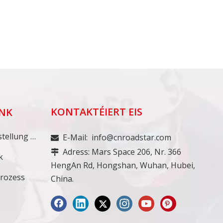
KONTAKTÉIERT EIS
INK
Minimum Bestellung Quantitéit
E-Mail:
info@cnroadstar.com

Adress: Mars Space 206, Nr. 366

k
HengAn Rd, Hongshan, Wuhan, Hubei,
prozess
China.