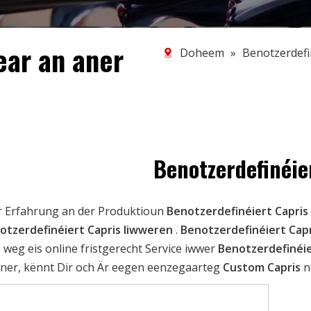
ear an aner
Doheem
»
Benotzerdefi
Benotzerdefinéie
r Erfahrung an der Produktioun
Benotzerdefinéiert Capris
otzerdefinéiert Capris liwweren
.
Benotzerdefinéiert Cap
 weg eis online fristgerecht Service iwwer
Benotzerdefinéie
nner, kënnt Dir och Är eegen eenzegaarteg
Custom Capris
n