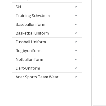
Ski
Training Schwämm
Baseballuniform
Basketballuniform
Fussball Uniform
Rugbyuniform
Netballuniform
Dart-Uniform
Aner Sports Team Wear