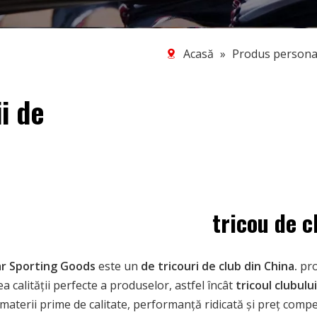
Acasă
»
Produs personal
ii de
tricou de c
r Sporting Goods
este un
de tricouri de club din China.
pro
a calității perfecte a produselor, astfel încât
tricoul clubulu
materii prime de calitate, performanță ridicată și preț competi