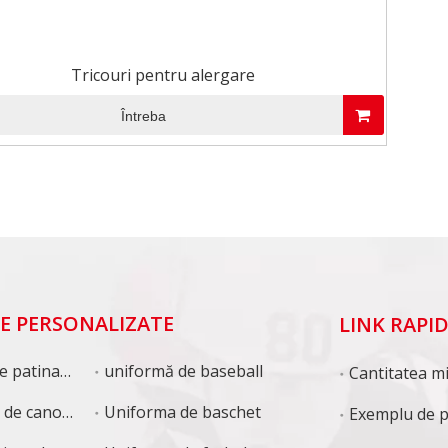
Tricouri pentru alergare
Întreba
E PERSONALIZATE
LINK RAPI
inaj viteză
uniformă de baseball
e canotaj
Uniforma de baschet
Exemplu de po