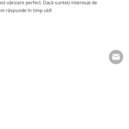
post-vânzare perfect. Dacă sunteți interesat de
om răspunde în timp util!
info@cn