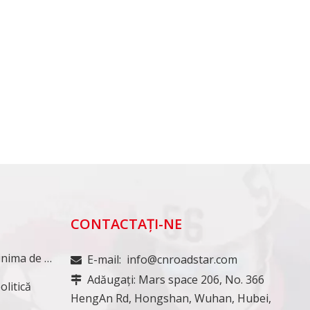
CONTACTAŢI-NE
D
Cantitatea minima de comanda
E-mail:
info@cnroadstar.com

Adăugați: Mars space 206, No. 366

litică
HengAn Rd, Hongshan, Wuhan, Hubei,