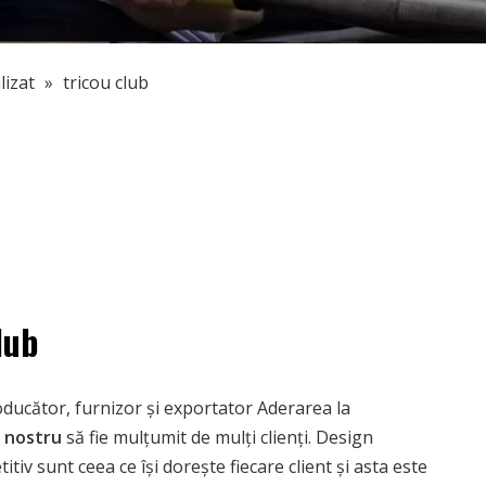
izat
»
tricou club
lub
ducător, furnizor și exportator Aderarea la
i nostru
să fie mulțumit de mulți clienți. Design
tiv sunt ceea ce își dorește fiecare client și asta este